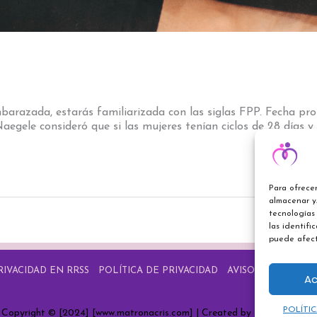
mbarazada, estarás familiarizada con las siglas FPP. Fecha pr
gele consideró que si las mujeres tenían ciclos de 28 días y o
Para ofrecer
almacenar y/
tecnologías
las identifi
puede afect
RIVACIDAD EN RRSS
POLÍTICA DE PRIVACIDAD
AVISO LEGAL
POL
Ac
POLÍTI
Copyright © [2024] [www.matronacris.com] | Created by [
Idea tu Web
]