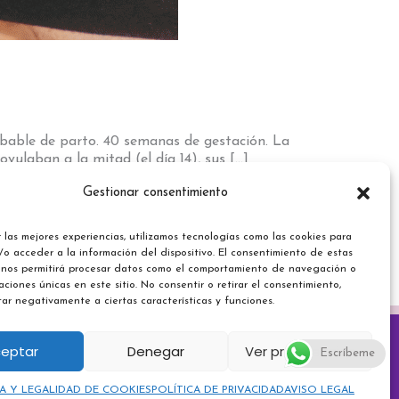
obable de parto. 40 semanas de gestación. La
vulaban a la mitad (el día 14), sus […]
Gestionar consentimiento
 las mejores experiencias, utilizamos tecnologías como las cookies para
o acceder a la información del dispositivo. El consentimiento de estas
 nos permitirá procesar datos como el comportamiento de navegación o
caciones únicas en este sitio. No consentir o retirar el consentimiento,
ar negativamente a ciertas características y funciones.
ÍTICA DE CANCELACIÓN
TÉRMINOS Y CONDICIONES
eptar
Denegar
Ver preferencias
Escríbeme
CA Y LEGALIDAD DE COOKIES
POLÍTICA DE PRIVACIDAD
AVISO LEGAL