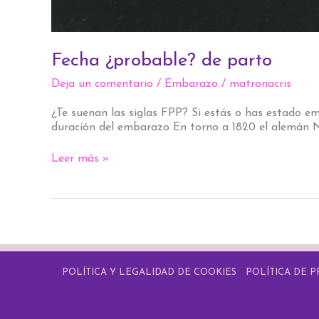
Fecha ¿probable? de parto
Deja un comentario
/
Embarazo
/
matronacris
¿Te suenan las siglas FPP? Si estás o has estado e
duración del embarazo En torno a 1820 el alemán Nae
Leer más »
POLÍTICA Y LEGALIDAD DE COOKIES
POLÍTICA DE P