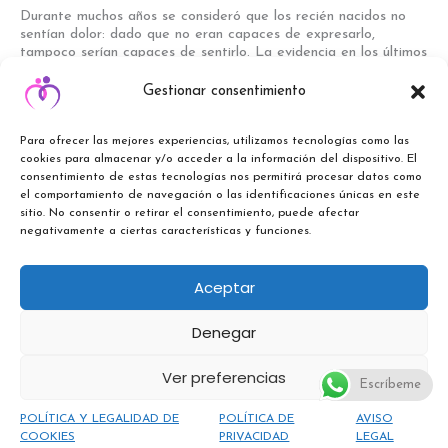
Durante muchos años se consideró que los recién nacidos no
sentían dolor: dado que no eran capaces de expresarlo,
tampoco serían capaces de sentirlo. La evidencia en los últimos
años nos ha demostrado no solo que sí se puede tener dolor
desde el nacimiento, sino que éste puede afectar a cómo se
Gestionar consentimiento
afronta el dolor […]
Para ofrecer las mejores experiencias, utilizamos tecnologías como las
Leer más »
cookies para almacenar y/o acceder a la información del dispositivo. El
consentimiento de estas tecnologías nos permitirá procesar datos como
el comportamiento de navegación o las identificaciones únicas en este
sitio. No consentir o retirar el consentimiento, puede afectar
negativamente a ciertas características y funciones.
POLÍTICA Y LEGALIDAD DE COOKIES
Aceptar
POLÍTICA DE PRIVACIDAD EN RRSS
POLÍTICA DE PRIVACIDAD
Denegar
AVISO LEGAL
POLÍTICA DE CANCELACIÓN
TÉRMINOS Y CONDICIONES
Ver preferencias
Escríbeme
Copyright © [2024] [www.matronacris.com] | Created by [
Idea tu
POLÍTICA Y LEGALIDAD DE
POLÍTICA DE
AVISO
Web
]
COOKIES
PRIVACIDAD
LEGAL