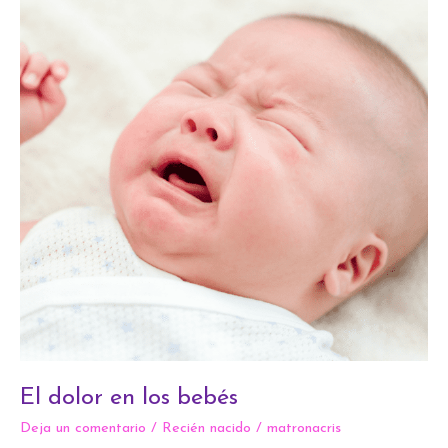
los
bebés
El dolor en los bebés
Deja un comentario
/
Recién nacido
/
matronacris